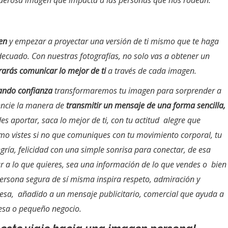
derosa imagen que impacta a las personas que nos rodean.
en
y empezar a proyectar una versión de ti mismo que te haga
adecuado. Con nuestras fotografías, no solo vas a obtener un
rarás comunicar lo mejor de ti
a través de cada imagen.
ando confianza
transformaremos tu imagen para sorprender a
encie la manera de
transmitir un mensaje de una forma sencilla,
es aportar, saca lo mejor de ti, con tu actitud alegre que
omo vistes si no que comuniques con tu movimiento corporal, tu
gría, felicidad con una simple sonrisa para conectar, de esa
ar a lo que quieres, sea una información de lo que vendes o bien
persona segura de sí misma inspira respeto, admiración y
resa, añadido a un mensaje publicitario, comercial que ayuda a
resa o pequeño negocio.