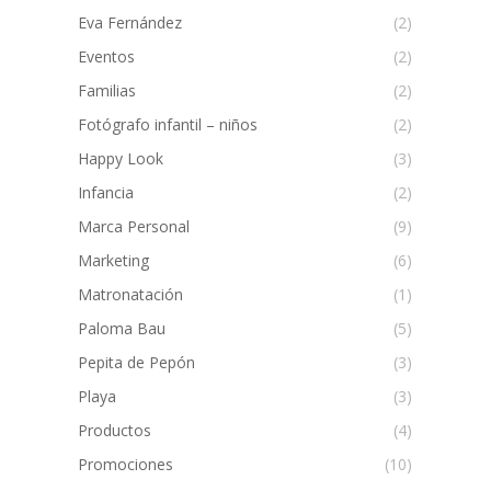
Eva Fernández
(2)
Eventos
(2)
Familias
(2)
Fotógrafo infantil – niños
(2)
Happy Look
(3)
Infancia
(2)
Marca Personal
(9)
Marketing
(6)
Matronatación
(1)
Paloma Bau
(5)
Pepita de Pepón
(3)
Playa
(3)
Productos
(4)
Promociones
(10)