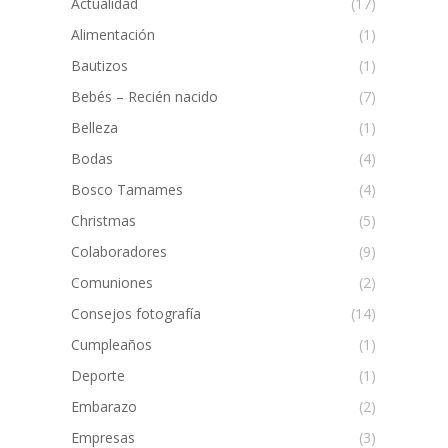
Actualidad
(17)
Alimentación
(1)
Bautizos
(1)
Bebés – Recién nacido
(7)
Belleza
(1)
Bodas
(4)
Bosco Tamames
(4)
Christmas
(5)
Colaboradores
(9)
Comuniones
(2)
Consejos fotografía
(14)
Cumpleaños
(1)
Deporte
(1)
Embarazo
(2)
Empresas
(3)