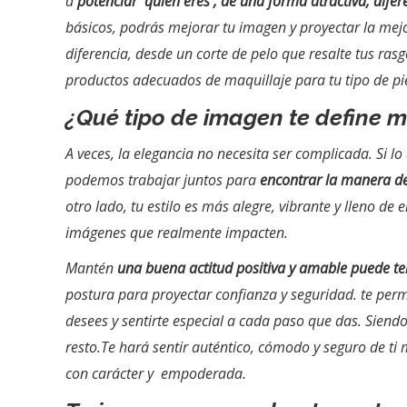
a
potenciar quien eres , de una forma atractiva, difer
básicos, podrás mejorar tu imagen y proyectar la mej
diferencia, desde un corte de pelo que resalte tus rasgo
productos adecuados de maquillaje para tu tipo de pie
¿Qué tipo de imagen te define m
A veces, la elegancia no necesita ser complicada. Si lo 
podemos trabajar juntos para
encontrar la manera de
otro lado, tu estilo es más alegre, vibrante y lleno de
imágenes que realmente impacten.
Mantén
una buena actitud positiva y amable puede t
postura para proyectar confianza y seguridad. te perm
desees y sentirte especial a cada paso que das. Siendo 
resto.Te hará sentir auténtico, cómodo y seguro de t
con carácter y empoderada.