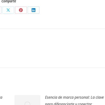
Comparte
are
Share
Share
Share
on
on
on
cebook
X
Pinterest
LinkedIn
ca
Esencia de marca personal: La clave
para diferenciarte y conectar