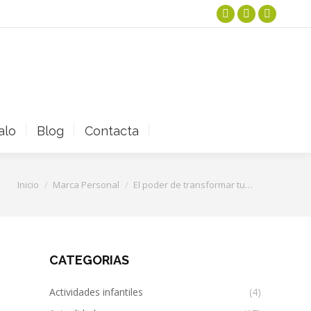
Instagram
Facebook
YouTube
page
page
page
opens
opens
opens
in
in
in
new
new
new
window
window
window
alo
Blog
Contacta
Estás aquí:
Inicio
Marca Personal
El poder de transformar tu…
CATEGORIAS
Actividades infantiles
(4)