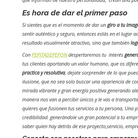
que informan de nuestra personalidad, crean una po
Es hora de dar el primer paso
Si sientes que es el momento de dar un
giro a tu imag
sentir auténtico y seguro, entonces estás en el lugar 
resultado visualmente atractivo, sino que también
log
Con
PEPITADEPEPON
despertaremos tu interés
gener
tus clientes aportando un valor humano, que os difer
practica y resolutiva
, dejate sorprender de lo que pued
ilusione, que no sea solo buscar una apariencia de c
mirada vibrante y gran energía positiva generando ale
manera nos van a percibir únicos y le vas a transport
quieres que fusionen tus servicios a tu persona, Una 
credibilidad. generándole un gran potencial a tu emp
saber quien hay detrás de ese proyecto,servicio, emp