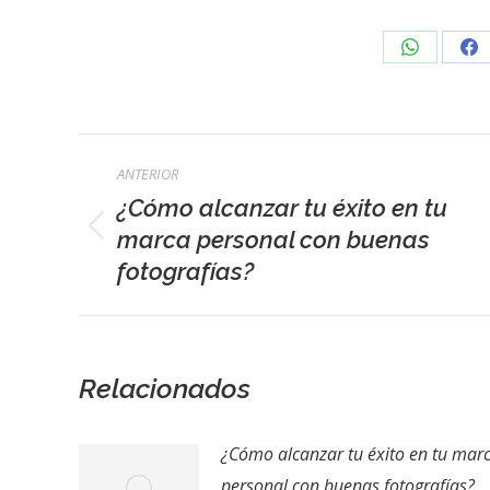
Share
Sh
on
on
WhatsApp
Fa
Navegación
ANTERIOR
entre
¿Cómo alcanzar tu éxito en tu
publicaciones
marca personal con buenas
Publicación
fotografías?
anterior:
Relacionados
¿Cómo alcanzar tu éxito en tu mar
personal con buenas fotografías?