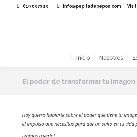
619 03 73 13
info@pepitadepepon.com
‎Vis
Inicio
Nosotros
E
El poder de transformar tu imagen
Hoy quiero hablarte sobre el poder que tiene tu imag
el impulso que necesitas para dar un salto en tu vida 
¡Vamos a verlo!