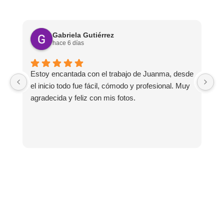
Gabriela Gutiérrez
hace 6 días
Estoy encantada con el trabajo de Juanma, desde
Q
el inicio todo fue fácil, cómodo y profesional. Muy
tr
agradecida y feliz con mis fotos.
h
m
q
s
l
fá
E
f
e
r
Necesitas un fotógrafo
sa