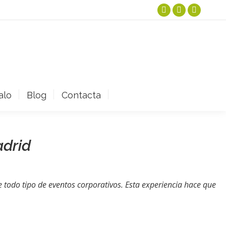
Instagram
Facebook
YouTube
page
page
page
opens
opens
opens
in
in
in
new
new
new
window
window
window
alo
Blog
Contacta
adrid
 todo tipo de eventos corporativos. Esta experiencia hace que