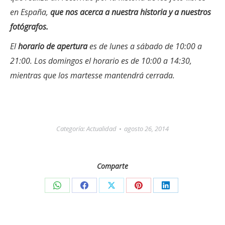
en España,
que nos acerca a nuestra historia y a nuestros
fotógrafos.
El
horario de apertura
es de lunes a sábado de 10:00 a
21:00. Los domingos el horario es de 10:00 a 14:30,
mientras que los martesse mantendrá cerrada.
Categoría:
Actualidad
agosto 26, 2014
Comparte
Share
Share
Share
Share
Share
on
on
on
on
on
WhatsApp
Facebook
X
Pinterest
LinkedIn