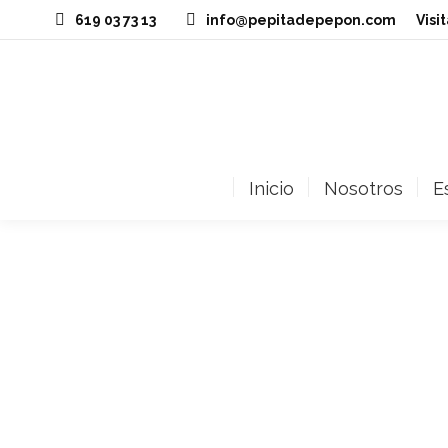
619 03 73 13
info@pepitadepepon.com
‎Vis
Inicio
Nosotros
E