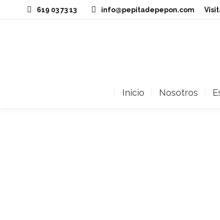
619 03 73 13
info@pepitadepepon.com
‎Vis
Inicio
Nosotros
E