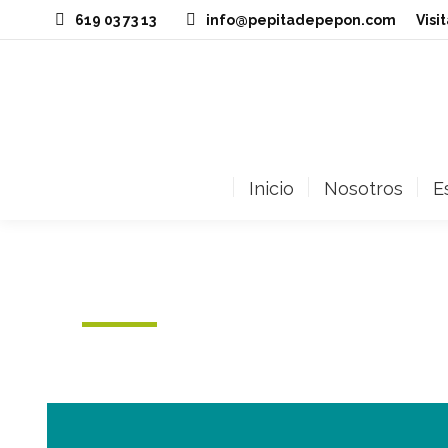
619 03 73 13
info@pepitadepepon.com
‎Vis
Inicio
Nosotros
E