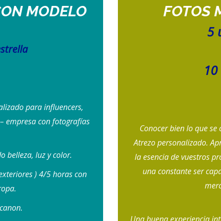
 CON MODELO
FOTOS M
5 
strella
10 
lizado para influencers,
 – empresa con fotografías
Conocer bien lo que se 
Atrezo personalizado. Apr
 belleza, luz y color.
la esencia de vuestros p
una constante ser cap
exteriores ) 4/5 horas con
merc
ropa.
 canon.
Una buena experiencia inta