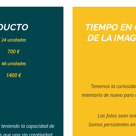
ODUCTO
TIEMPO EN 
DE LA IMA
24 unidades
700 €
48 unidades
1400 €
Tenemos la curiosida
intentarlo de nuevo para c
Las fotos sean to
Somos persistentes en 
 teniendo la capacidad de
 que una sin creatividad.