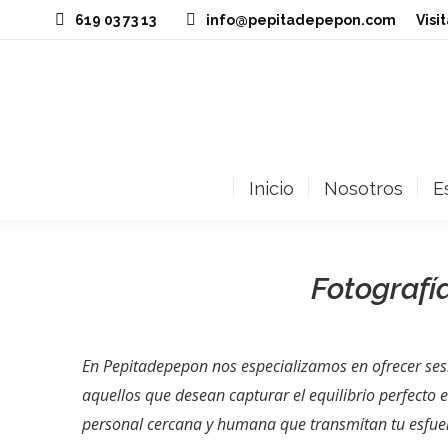
619 03 73 13
info@pepitadepepon.com
‎Vis
Inicio
Nosotros
E
Fotografía
En Pepitadepepon nos especializamos en ofrecer sesi
aquellos que desean capturar el equilibrio perfecto en
personal cercana y humana que transmitan tu esfuerz