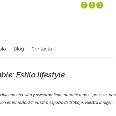
Instagram
Facebook
YouTube
page
page
page
opens
opens
opens
in
in
in
new
new
new
window
window
window
alo
Blog
Contacta
le: Estilo lifestyle
ecibiendo atención y asesoramiento durante todo el proceso, par
misión es inmortalizar vuestro espacio de trabajo, vuestra imagen